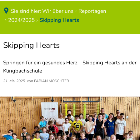
Schülerbeförderung
Forscherwerkstatt
Sie sind hier:
Wir über uns
Reportagen
2021/2022
2024/2025
Skipping Hearts
Schulbuchlisten
Digitale Welt
Materiallisten
Musisches Band
Skipping Hearts
Bildung und Teilhabe
Feste und Feiern
Springen für ein gesundes Herz – Skipping Hearts an der
Masernschutz
Kooperation mit den Kitas
Klingbachschule
Hausordnung
21. Mai 2025
von
FABIAN MÖSCHTER
Gottesdienste
Zeittaktung
Zirkusprojekte
Speisepläne
Spendenaktionen
Elternbriefe
Impressionen