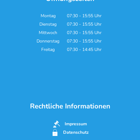
Montag
07:30
-
15:55
Uhr
Von 07:30 bis 15:55 Uhr
Dienstag
07:30
-
15:55
Uhr
Von 07:30 bis 15:55 Uhr
Mittwoch
07:30
-
15:55
Uhr
Von 07:30 bis 15:55 Uhr
Donnerstag
07:30
-
15:55
Uhr
Von 07:30 bis 15:55 Uhr
Freitag
07:30
-
14:45
Uhr
Von 07:30 bis 14:45 Uhr
Rechtliche Informationen
Impressum
Datenschutz