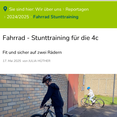
Schülerbeförderung
Forscherwerkstatt
Sie sind hier:
Wir über uns
Reportagen
2021/2022
2024/2025
Fahrrad Stunttraining
Schulbuchlisten
Digitale Welt
Materiallisten
Musisches Band
Fahrrad - Stunttraining für die 4c
Bildung und Teilhabe
Feste und Feiern
Fit und sicher auf zwei Rädern
Masernschutz
Kooperation mit den Kitas
17. Mai 2025
von
JULIA HÜTHER
Hausordnung
Gottesdienste
Zeittaktung
Zirkusprojekte
Speisepläne
Spendenaktionen
Elternbriefe
Impressionen