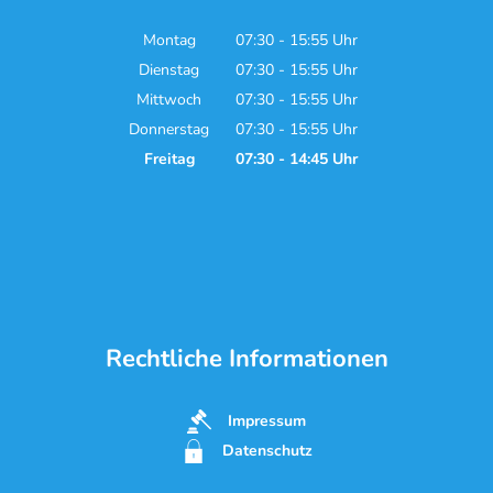
Montag
07:30
-
15:55
Uhr
Von 07:30 bis 15:55 Uhr
Dienstag
07:30
-
15:55
Uhr
Von 07:30 bis 15:55 Uhr
Mittwoch
07:30
-
15:55
Uhr
Von 07:30 bis 15:55 Uhr
Donnerstag
07:30
-
15:55
Uhr
Von 07:30 bis 15:55 Uhr
Freitag
07:30
-
14:45
Uhr
Von 07:30 bis 14:45 Uhr
Rechtliche Informationen
Impressum
Datenschutz