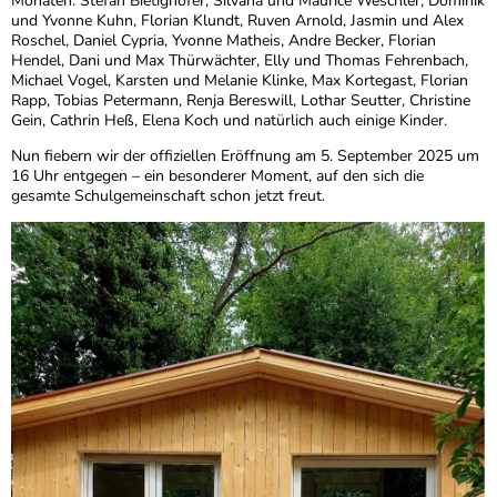
Monaten: Stefan Bietighöfer, Silvana und Maurice Weschler, Dominik
und Yvonne Kuhn, Florian Klundt, Ruven Arnold, Jasmin und Alex
Roschel, Daniel Cypria, Yvonne Matheis, Andre Becker, Florian
Hendel, Dani und Max Thürwächter, Elly und Thomas Fehrenbach,
Michael Vogel, Karsten und Melanie Klinke, Max Kortegast, Florian
Rapp, Tobias Petermann, Renja Bereswill, Lothar Seutter, Christine
Gein, Cathrin Heß, Elena Koch und natürlich auch einige Kinder.
Nun fiebern wir der offiziellen Eröffnung am 5. September 2025 um
16 Uhr entgegen – ein besonderer Moment, auf den sich die
gesamte Schulgemeinschaft schon jetzt freut.