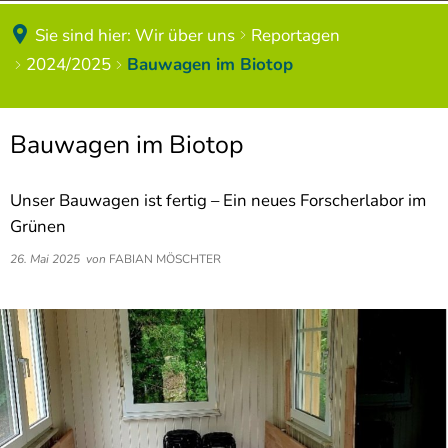
Schülerbeförderung
Forscherwerkstatt
Sie sind hier:
Wir über uns
Reportagen
2021/2022
2024/2025
Bauwagen im Biotop
Schulbuchlisten
Digitale Welt
Materiallisten
Musisches Band
Bauwagen im Biotop
Bildung und Teilhabe
Feste und Feiern
Unser Bauwagen ist fertig – Ein neues Forscherlabor im
Masernschutz
Kooperation mit den Kitas
Grünen
Hausordnung
26. Mai 2025
von
FABIAN MÖSCHTER
Gottesdienste
Zeittaktung
Zirkusprojekte
Speisepläne
Spendenaktionen
Elternbriefe
Impressionen